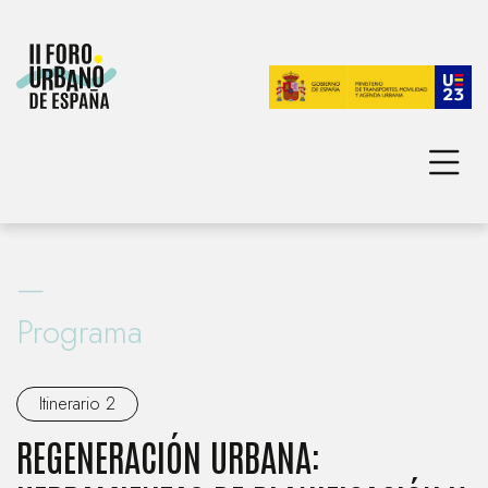
INICIO
TEMA PRINCIPAL
—
PROGRAMA
AGENDA URBANA ESPAÑOLA
Programa
FOROS URBANOS NACIONALES
Itinerario 2
REGENERACIÓN URBANA: